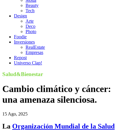
Moda
Beauty
Tech
Design
Arte
Deco
Photo
Foodie
Inversiones
RealEstate
Empresas
Repost
Universo Clap!
Salud&Bienestar
Cambio climático y cáncer:
una amenaza silenciosa.
15 Ago, 2025
La
Organización Mundial de la Salud