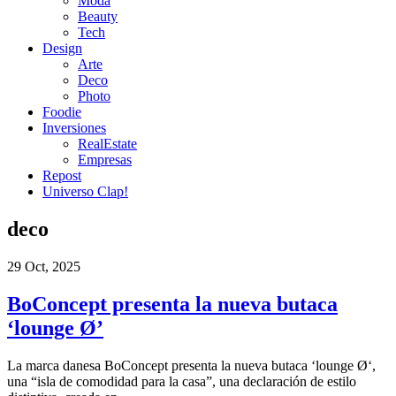
Moda
Beauty
Tech
Design
Arte
Deco
Photo
Foodie
Inversiones
RealEstate
Empresas
Repost
Universo Clap!
deco
29 Oct, 2025
BoConcept presenta la nueva butaca
‘lounge Ø’
La marca danesa BoConcept presenta la nueva butaca ‘lounge Ø‘,
una “isla de comodidad para la casa”, una declaración de estilo