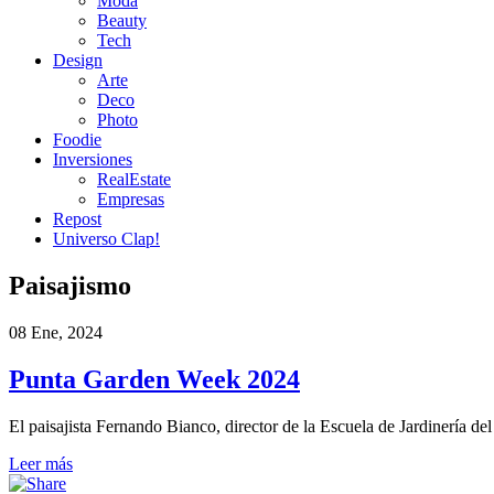
Moda
Beauty
Tech
Design
Arte
Deco
Photo
Foodie
Inversiones
RealEstate
Empresas
Repost
Universo Clap!
Paisajismo
08 Ene, 2024
Punta Garden Week 2024
El paisajista Fernando Bianco, director de la Escuela de Jardinería d
Leer más