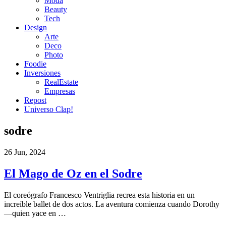
Moda
Beauty
Tech
Design
Arte
Deco
Photo
Foodie
Inversiones
RealEstate
Empresas
Repost
Universo Clap!
sodre
26 Jun, 2024
El Mago de Oz en el Sodre
El coreógrafo Francesco Ventriglia recrea esta historia en un
increíble ballet de dos actos. La aventura comienza cuando Dorothy
—quien yace en …