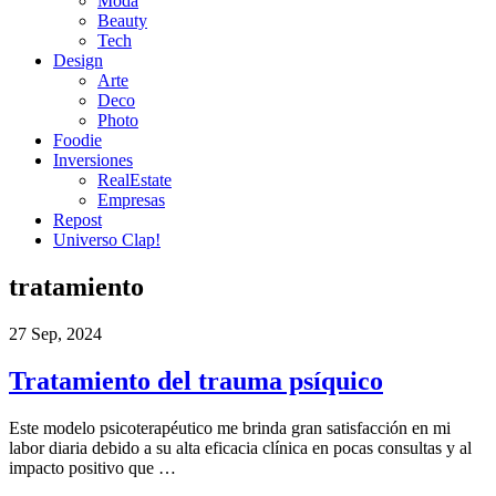
Moda
Beauty
Tech
Design
Arte
Deco
Photo
Foodie
Inversiones
RealEstate
Empresas
Repost
Universo Clap!
tratamiento
27 Sep, 2024
Tratamiento del trauma psíquico
Este modelo psicoterapéutico me brinda gran satisfacción en mi
labor diaria debido a su alta eficacia clínica en pocas consultas y al
impacto positivo que …